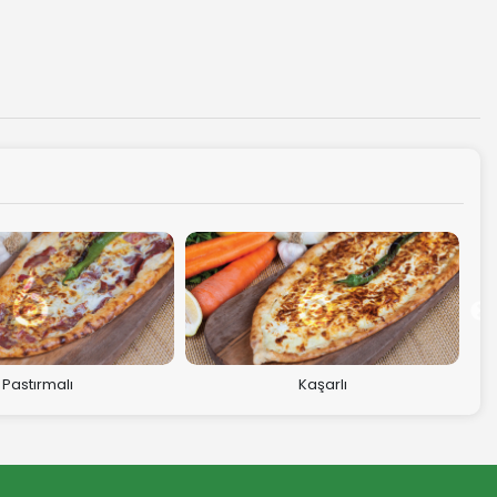
Kaşarlı
Sucuklu Yumurtalı